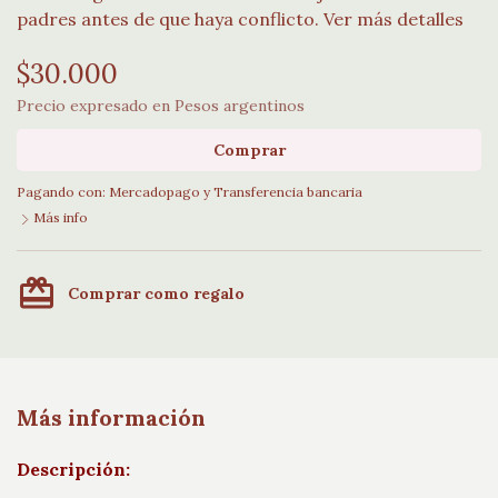
padres antes de que haya conflicto.
Ver más detalles
$30.000
Precio expresado en Pesos argentinos
Comprar
Pagando con:
Mercadopago
y
Transferencia bancaria
Más info
card_giftcard
Comprar como regalo
Más información
Descripción: